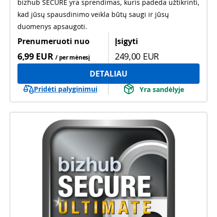
bizhub SECURE yra sprendimas, kuris padeda užtikrinti,
kad jūsų spausdinimo veikla būtų saugi ir jūsų
duomenys apsaugoti.
Prenumeruoti nuo
Įsigyti
6,99 EUR
249,00 EUR
/ per mėnesį
DETALIAU
Pridėti palyginimui
Yra sandėlyje