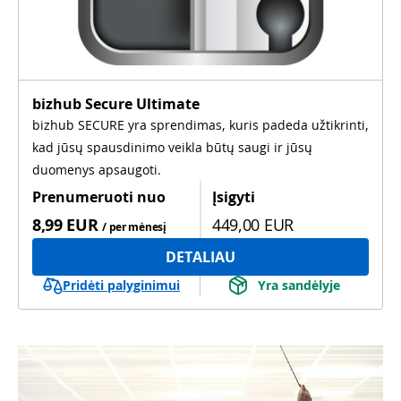
bizhub Secure Ultimate
bizhub SECURE yra sprendimas, kuris padeda užtikrinti,
kad jūsų spausdinimo veikla būtų saugi ir jūsų
duomenys apsaugoti.
Prenumeruoti nuo
Įsigyti
8,99 EUR
449,00 EUR
/ per mėnesį
DETALIAU
Pridėti palyginimui
Yra sandėlyje