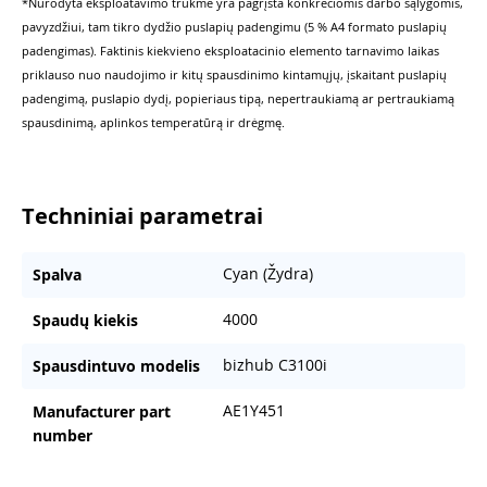
*Nurodyta eksploatavimo trukmė yra pagrįsta konkrečiomis darbo sąlygomis,
pavyzdžiui, tam tikro dydžio puslapių padengimu (5 % A4 formato puslapių
padengimas). Faktinis kiekvieno eksploatacinio elemento tarnavimo laikas
priklauso nuo naudojimo ir kitų spausdinimo kintamųjų, įskaitant puslapių
padengimą, puslapio dydį, popieriaus tipą, nepertraukiamą ar pertraukiamą
spausdinimą, aplinkos temperatūrą ir drėgmę.
Techniniai parametrai
Cyan (Žydra)
Spalva
4000
Spaudų kiekis
bizhub C3100i
Spausdintuvo modelis
AE1Y451
Manufacturer part
number