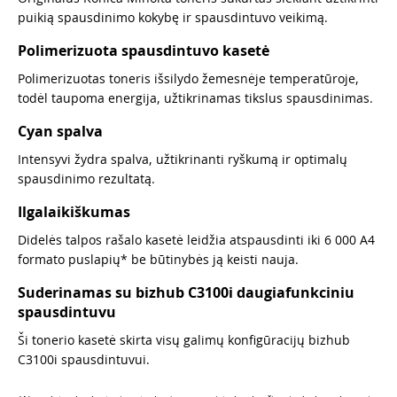
puikią spausdinimo kokybę ir spausdintuvo veikimą.
Polimerizuota spausdintuvo kasetė
Polimerizuotas toneris išsilydo žemesnėje temperatūroje,
todėl taupoma energija, užtikrinamas tikslus spausdinimas.
Cyan spalva
Intensyvi žydra spalva, užtikrinanti ryškumą ir optimalų
spausdinimo rezultatą.
Ilgalaikiškumas
Didelės talpos rašalo kasetė leidžia atspausdinti iki 6 000 A4
formato puslapių* be būtinybės ją keisti nauja.
Suderinamas su bizhub C3100i daugiafunkciniu
spausdintuvu
Ši tonerio kasetė skirta visų galimų konfigūracijų bizhub
C3100i spausdintuvui.