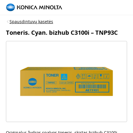
Spausdintuvų kasetės
Toneris. Cyan. bizhub C3100i – TNP93C
Originalus žydros spalvos toneris, skirtas bizhub C3100i