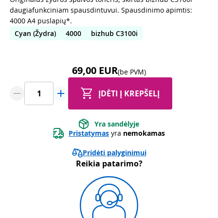
daugiafunkciniam spausdintuvui. Spausdinimo apimtis:
4000 A4 puslapių*.
Cyan (Žydra)
4000
bizhub C3100i
69,00 EUR
(be PVM)
ĮDĖTI Į KREPŠELĮ
Yra sandėlyje
Pristatymas
 yra 
nemokamas
Pridėti palyginimui
Reikia patarimo?