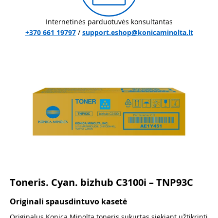
Internetinės parduotuvės konsultantas
+370 661 19797
/
support.eshop@konicaminolta.lt
Toneris. Cyan. bizhub C3100i – TNP93C
Originali spausdintuvo kasetė
Originalus Konica Minolta toneris sukurtas siekiant užtikrinti