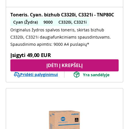
Toneris. Cyan. bizhub C3320i, C3321i - TNP80C
Cyan (Žydra)
9000
C3320i, C3321i
Originalus žydros spalvos toneris, skirtas bizhub
C3320i, C3321i daugiafunkciniams spausdintuvams.
Spausdinimo apimtis: 9000 A4 puslapių*
Įsigyti
49,00 EUR
ĮDĖTI Į KREPŠELĮ
Pridėti palyginimui
Yra sandėlyje