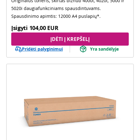
Originalus toneris, skirtas bizhub 4000i, 4020i, 5000 ir
5020i daugiafunkciniams spausdintuvams.
Spausdinimo apimtis: 12000 A4 puslapių*.
Įsigyti
104,00 EUR
ĮDĖTI Į KREPŠELĮ
Pridėti palyginimui
Yra sandėlyje