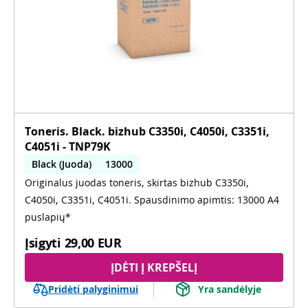
Toneris. Black. bizhub C3350i, C4050i, C3351i,
C4051i - TNP79K
Black (Juoda)
13000
Originalus juodas toneris, skirtas bizhub C3350i,
C3350i, C4050i, C3351i, C4051i
C4050i, C3351i, C4051i. Spausdinimo apimtis: 13000 A4
puslapių*
Įsigyti
29,00 EUR
ĮDĖTI Į KREPŠELĮ
Pridėti palyginimui
Yra sandėlyje