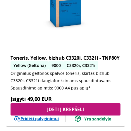
Toneris. Yellow. bizhub C3320i, C3321i - TNP80Y
Yellow (Geltona)
9000
C3320i, C3321i
Originalus geltonos spalvos toneris, skirtas bizhub
C3320i, C3321i daugiafunkciniams spausdintuvams.
Spausdinimo apimtis: 9000 A4 puslapių*
Įsigyti
49,00 EUR
ĮDĖTI Į KREPŠELĮ
Pridėti palyginimui
Yra sandėlyje