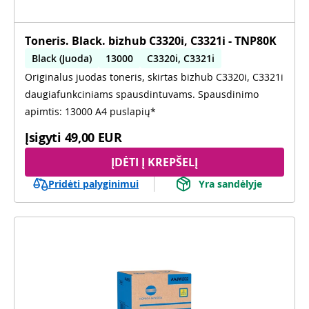
Toneris. Black. bizhub C3320i, C3321i - TNP80K
Black (Juoda)
13000
C3320i, C3321i
Originalus juodas toneris, skirtas bizhub C3320i, C3321i
daugiafunkciniams spausdintuvams. Spausdinimo
apimtis: 13000 A4 puslapių*
Įsigyti
49,00 EUR
ĮDĖTI Į KREPŠELĮ
Pridėti palyginimui
Yra sandėlyje