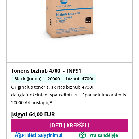
Toneris bizhub 4700i - TNP91
Black (Juoda)
20000
bizhub 4700i
Originalus toneris, skirtas bizhub 4700i
daugiafunkciniam spausdintuvui. Spausdinimo apimtis:
20000 A4 puslapių*.
Įsigyti
64,00 EUR
ĮDĖTI Į KREPŠELĮ
Pridėti palyginimui
Yra sandėlyje