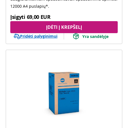
12000 A4 puslapių*.
Įsigyti
69,00 EUR
ĮDĖTI Į KREPŠELĮ
Pridėti palyginimui
Yra sandėlyje