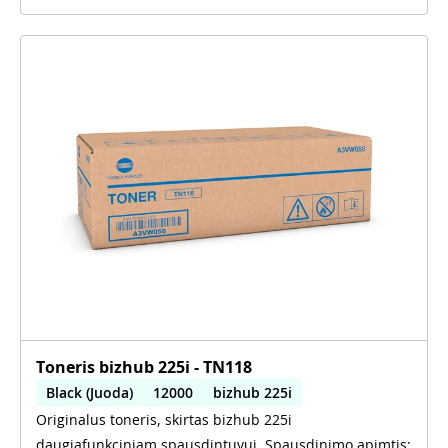
Toneris bizhub 225i - TN118
Black (Juoda)
12000
bizhub 225i
Originalus toneris, skirtas bizhub 225i
daugiafunkciniam spausdintuvui. Spausdinimo apimtis: