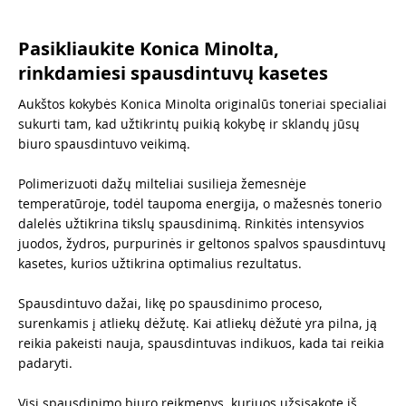
Pasikliaukite Konica Minolta,
rinkdamiesi spausdintuvų kasetes
Aukštos kokybės Konica Minolta originalūs toneriai specialiai
sukurti tam, kad užtikrintų puikią kokybę ir sklandų jūsų
biuro spausdintuvo veikimą.
Polimerizuoti dažų milteliai susilieja žemesnėje
temperatūroje, todėl taupoma energija, o mažesnės tonerio
dalelės užtikrina tikslų spausdinimą. Rinkitės intensyvios
juodos, žydros, purpurinės ir geltonos spalvos spausdintuvų
kasetes, kurios užtikrina optimalius rezultatus.
Spausdintuvo dažai, likę po spausdinimo proceso,
surenkamis į atliekų dėžutę. Kai atliekų dėžutė yra pilna, ją
reikia pakeisti nauja, spausdintuvas indikuos, kada tai reikia
padaryti.
Visi spausdinimo biuro reikmenys, kuriuos užsisakote iš